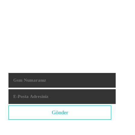
- Resimlerimiz
- İletişim
E-Bülten
Mardin evden eve nakliyat
ile ilgili haber ,duyuru ve
kampanyalarımızdan e-mail ve SMS ile haberdar olmak isterseniz
aşağıdaki ilgili alanlara e-posta adresinizi ve gsm numaranızı
ekleyerek kaydolabilirsiniz.
Gönder