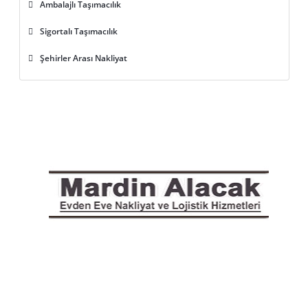
Ambalajlı Taşımacılık
Sigortalı Taşımacılık
Şehirler Arası Nakliyat
Mardin Alacak Nakliyat 2001 yılında Mardin'de kurulmuş olan
firmamız, nakliye sektöründe en iyi işçilik ve cazip ödeme
imkanlarını bir araya getirip, siz değerli müşterilerimize en iyi hizmeti
sunarak sektörde bir marka olmak ve bunu başarmak için yola
çıkmıştır.