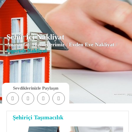
Şehir İçi Nakliyat
Anasayfa
/
Hizmetlerimiz
/
Evden Eve Nakliyat
/
Sigortalı Nakliyat
Sevdiklerinizle Paylaşın
Şehiriçi Taşımacılık